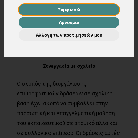
Σχολεία
Συμφωνώ
Αρνούμαι
Αλλαγή των προτιμήσεών μου
Περισσότερα
Συνεργασία
με
σχολεία
Ο σκοπός της διοργάνωσης
επιμορφωτικών δράσεων σε σχολική
βάση έχει σκοπό να συμβάλλει στην
προσωπική και επαγγελματική μάθηση
του εκπαιδευτικού σε ατομικό αλλά και
σε συλλογικό επίπεδο. Οι δράσεις αυτές